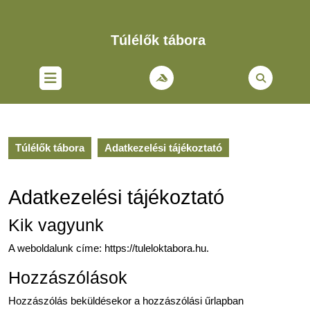
Skip
to
content
Túlélők tábora
Skip
to
Open
content
Button
Túlélők tábora
Adatkezelési tájékoztató
Adatkezelési tájékoztató
Kik vagyunk
A weboldalunk címe: https://tuleloktabora.hu.
Hozzászólások
Hozzászólás beküldésekor a hozzászólási űrlapban