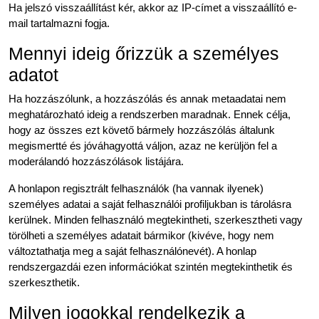
Ha jelszó visszaállítást kér, akkor az IP-címet a visszaállító e-
mail tartalmazni fogja.
Mennyi ideig őrizzük a személyes
adatot
Ha hozzászólunk, a hozzászólás és annak metaadatai nem
meghatározható ideig a rendszerben maradnak. Ennek célja,
hogy az összes ezt követő bármely hozzászólás általunk
megismertté és jóváhagyottá váljon, azaz ne kerüljön fel a
moderálandó hozzászólások listájára.
A honlapon regisztrált felhasználók (ha vannak ilyenek)
személyes adatai a saját felhasználói profiljukban is tárolásra
kerülnek. Minden felhasználó megtekintheti, szerkesztheti vagy
törölheti a személyes adatait bármikor (kivéve, hogy nem
változtathatja meg a saját felhasználónevét). A honlap
rendszergazdái ezen információkat szintén megtekinthetik és
szerkeszthetik.
Milyen jogokkal rendelkezik a