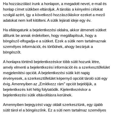
Ha hozzászólást írunk a honlapon, a megadott nevet, e-mail és
honlap címet sütikben eltároljuk. A tárolás a kényelmi célokat
szolgál azért, így a következő hozzászóláskor ezeket a mező
adatokat nem kell kitölteni. A sütik lejárati ideje egy év.
Ha ellátogatunk a bejelentkezési oldalra, akkor átmeneti sütiket
állítunk be annak érdekében, hogy megállapítsuk, hogy a
böngésző elfogadja-e a sütiket. Ezek a sütik nem tartalmaznak
személyes információt, és törlődnek, ahogy bezárjuk a
böngészőt.
A honlapra történő bejelentkezéskor több sütit hozunk létre,
amely elmenti a bejelentkezési információt és a szerkesztőfelület
megjelenítési opcióit. A bejelentkezési sütik két napig
érvényesek, a szerkesztőfelület képernyő opcióit tároló süti egy
évig. Amennyiben az „Emlékezz rám” opciót bejelöljük, a
bejelentkezés két hétig folytatódik. Kijelentkezéskor a
bejelentkezési sütik eltávolításra kerülnek.
Amennyiben bejegyzést vagy oldalt szerkesztünk, egy újabb
sütit tárol el a böngészőnk. Ez a süti nem tartalmaz személyes