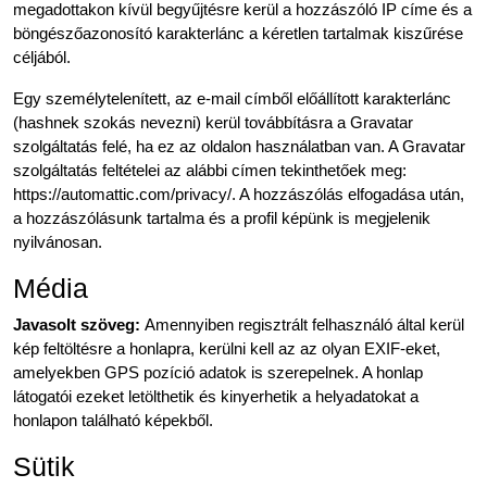
megadottakon kívül begyűjtésre kerül a hozzászóló IP címe és a
böngészőazonosító karakterlánc a kéretlen tartalmak kiszűrése
céljából.
Egy személytelenített, az e-mail címből előállított karakterlánc
(hashnek szokás nevezni) kerül továbbításra a Gravatar
szolgáltatás felé, ha ez az oldalon használatban van. A Gravatar
szolgáltatás feltételei az alábbi címen tekinthetőek meg:
https://automattic.com/privacy/. A hozzászólás elfogadása után,
a hozzászólásunk tartalma és a profil képünk is megjelenik
nyilvánosan.
Média
Javasolt szöveg:
Amennyiben regisztrált felhasználó által kerül
kép feltöltésre a honlapra, kerülni kell az az olyan EXIF-eket,
amelyekben GPS pozíció adatok is szerepelnek. A honlap
látogatói ezeket letölthetik és kinyerhetik a helyadatokat a
honlapon található képekből.
Sütik