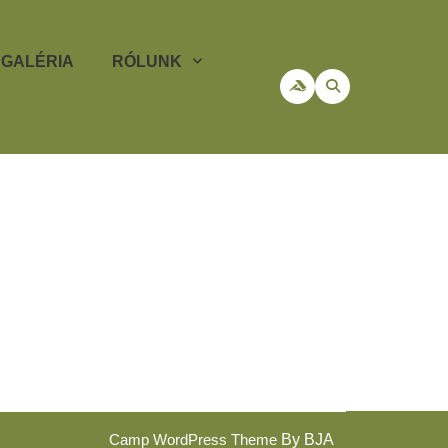
GALÉRIA
RÓLUNK
Scroll
Camp WordPress Theme
By BJA
Up