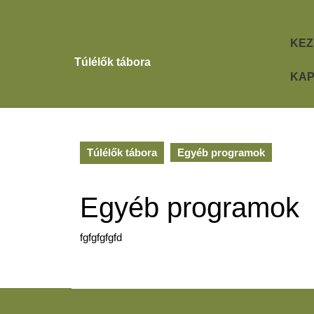
Skip
to
content
KEZ
Skip
Túlélők tábora
to
KAP
content
Túlélők tábora
Egyéb programok
Egyéb programok
fgfgfgfgfd